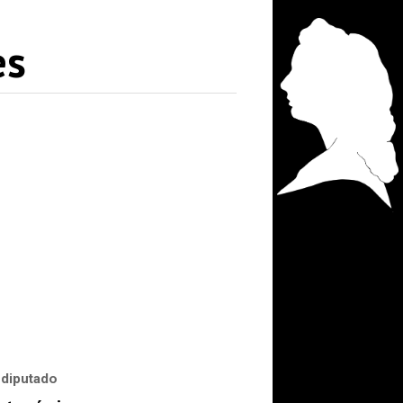
es
 diputado