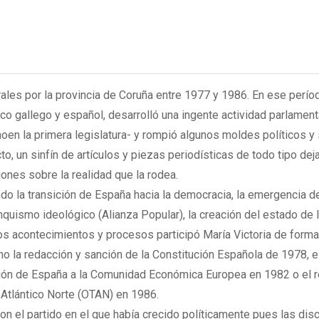
rales por la provincia de Coruña entre 1977 y 1986. En ese perío
co gallego y español, desarrolló una ingente actividad parlamenta
oen la primera legislatura- y rompió algunos moldes políticos y 
o, un sinfín de artículos y piezas periodísticas de todo tipo dej
ones sobre la realidad que la rodea.
do la transición de España hacia la democracia, la emergencia de
quismo ideológico (Alianza Popular), la creación del estado de 
s acontecimientos y procesos participó María Victoria de forma
 la redacción y sanción de la Constitución Española de 1978, el
sión de España a la Comunidad Económica Europea en 1982 o el r
 Atlántico Norte (OTAN) en 1986.
on el partido en el que había crecido políticamente pues las dis