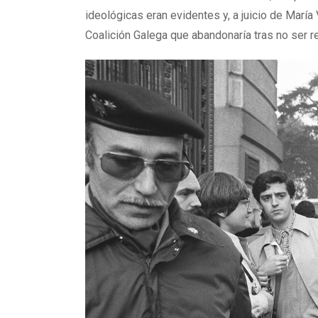
ideológicas eran evidentes y, a juicio de María 
Coalición Galega que abandonaría tras no ser r