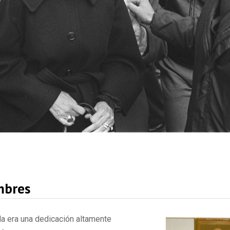
mbres
ola era una dedicación altamente