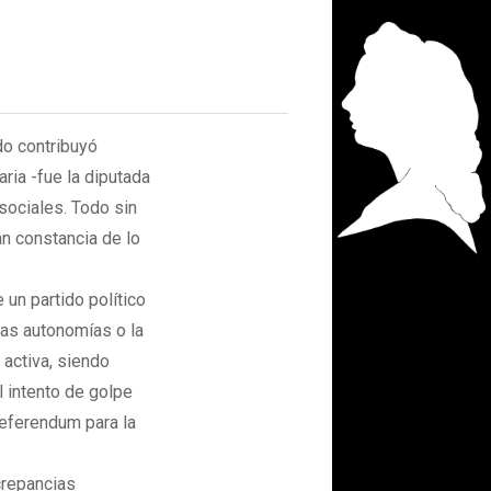
do contribuyó
ria -fue la diputada
sociales. Todo sin
an constancia de lo
 un partido político
las autonomías o la
 activa, siendo
 intento de golpe
eferendum para la
crepancias