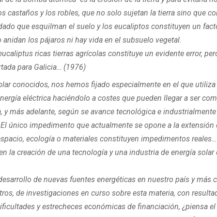
os castaños y los robles, que no solo sujetan la tierra sino que c
dado que esquilman el suelo y los eucaliptos constituyen un fac
anidan los pájaros ni hay vida en el subsuelo vegetal.
caliptus ricas tierras agrícolas constituye un evidente error, per
rtada para Galicia… (1976)
lar conocidos, nos hemos fijado especialmente en el que utiliza l
nergía eléctrica haciéndolo a costes que pueden llegar a ser comp
era, y más adelante, según se avance tecnológica e industrialmente
a. El único impedimento que actualmente se opone a la extensión 
espacio, ecología o materiales constituyen impedimentos reales… 
n la creación de una tecnología y una industria de energía sola
l desarrollo de nuevas fuentes energéticas en nuestro país y más
ntros, de investigaciones en curso sobre esta materia, con resulta
ficultades y estrecheces económicas de financiación, ¿piensa e