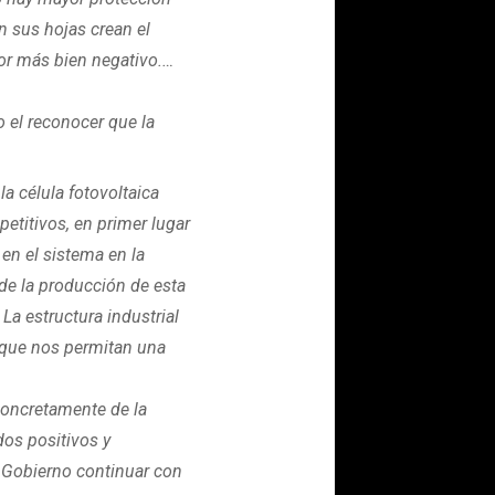
on sus hojas crean el
tor más bien negativo.…
o el reconocer que la
a célula fotovoltaica
etitivos, en primer lugar
 en el sistema en la
de la producción de esta
La estructura industrial
r que nos permitan una
 concretamente de la
dos positivos y
l Gobierno continuar con