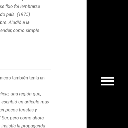
e fixo foi lembrarse
 do país. (1975)
re. Aludió a la
 vender, como simple
micos también tenía un
icia, una región que,
 escribió un artículo muy
an pocos turistas y
l Sur, pero como ahora
 -insistía la propaganda-