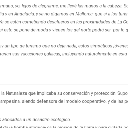
germano, yo, lejos de alegrarme, me llevé las manos a la cabeza
 y en Andalucía, y ya no digamos en Mallorca- que si a los turist
Ya se están cometiendo desafueros en las proximidades de La Co
i esto se pone de moda y vienen los del norte podrá ser -por lo q
y un tipo de turismo que no deja nada, estos simpáticos jóvene
rarían sus vacaciones galaicas, incluyendo naturalmente en esta
 la Naturaleza que implicaba su conservación y protección. Supo
mpesina, siendo defensora del modelo cooperativo, y de las po
os abocados a un desastre ecológico…
 de la bomba atómica- es la erosión de la tierra y para evitarla 