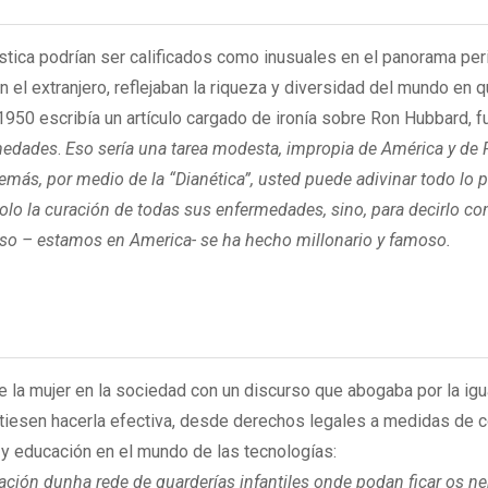
tica podrían ser calificados como inusuales en el panorama per
n el extranjero, reflejaban la riqueza y diversidad del mundo en 
 1950 escribía un artículo cargado de ironía sobre Ron Hubbard, f
rmedades
.
Eso sería una tarea modesta, impropia de América y de
 Además, por medio de la “Dianética”, usted puede adivinar todo lo
olo la curación de todas sus enfermedades, sino, para decirlo c
aso – estamos en America- se ha hecho millonario y famoso.
de la mujer en la sociedad con un discurso que abogaba por la ig
iesen hacerla efectiva, desde derechos legales a medidas de c
n y educación en el mundo de las tecnologías:
eación dunha rede de guarderías infantiles onde podan ficar os 