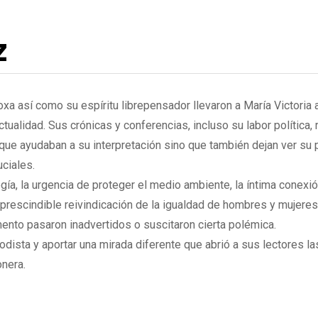
z
xa así como su espíritu librepensador llevaron a María Victoria a
ualidad. Sus crónicas y conferencias, incluso su labor política, r
que ayudaban a su interpretación sino que también dejan ver su
uciales.
gía, la urgencia de proteger el medio ambiente, la íntima conexi
imprescindible reivindicación de la igualdad de hombres y mujer
nto pasaron inadvertidos o suscitaron cierta polémica.
odista y aportar una mirada diferente que abrió a sus lectores l
onera.