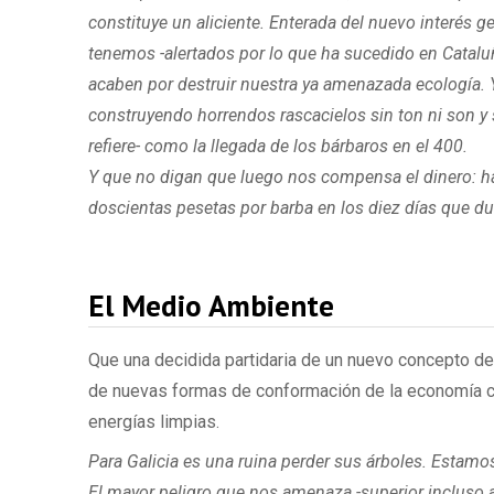
constituye un aliciente. Enterada del nuevo interés 
tenemos -alertados por lo que ha sucedido en Cataluña
acaben por destruir nuestra ya amenazada ecología. 
construyendo horrendos rascacielos sin ton ni son y s
refiere- como la llegada de los bárbaros en el 400.
Y que no digan que luego nos compensa el dinero: ha
doscientas pesetas por barba en los diez días que du
El Medio Ambiente
Que una decidida partidaria de un nuevo concepto de
de nuevas formas de conformación de la economía ca
energías limpias.
Para Galicia es una ruina perder sus árboles. Estam
El mayor peligro que nos amenaza -superior incluso al